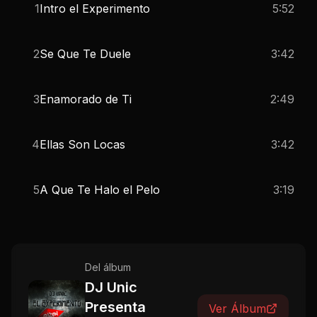
1
Intro el Experimento
5:52
2
Se Que Te Duele
3:42
3
Enamorado de Ti
2:49
4
Ellas Son Locas
3:42
5
A Que Te Halo el Pelo
3:19
Del álbum
DJ Unic
Presenta
Ver Álbum