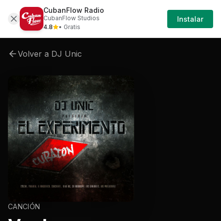
CubanFlow Radio
Artistas
Dj-unic
Dj-unic-dj-unic-presenta-cu
CubanFlow Studios
Instalar
4.8
• Gratis
Volver a
DJ Unic
CANCIÓN