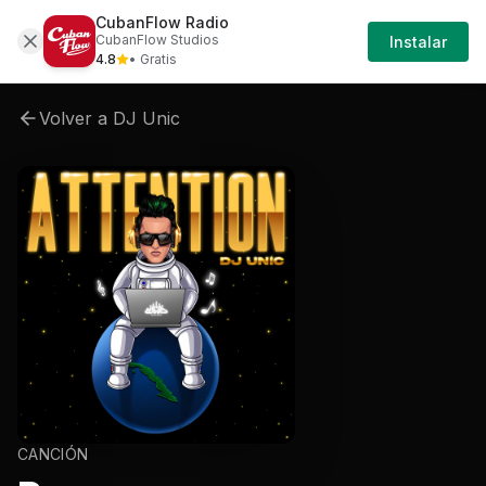
CubanFlow Radio
Artistas
Dj-unic
Dj-unic-attention
Dj-unic
CubanFlow Studios
Instalar
4.8
• Gratis
Volver a
DJ Unic
CANCIÓN