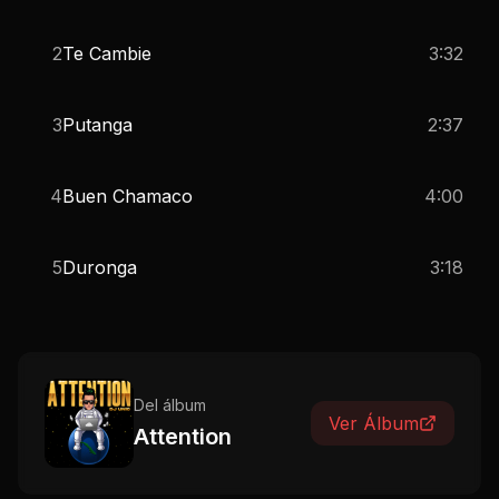
2
Te Cambie
3:32
3
Putanga
2:37
4
Buen Chamaco
4:00
5
Duronga
3:18
Del álbum
Ver Álbum
Attention