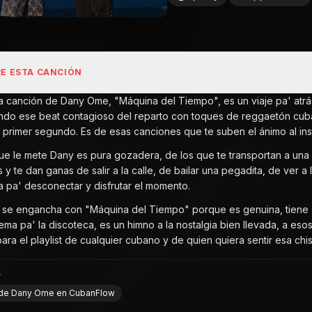
E ESTA CANCIÓN
a canción de Dany Ome, "Máquina del Tiempo", es un viaje pa' atrás, 
do ese beat contagioso del reparto con toques de reggaetón cuba
 primer segundo. Es de esas canciones que te suben el ánimo al ins
que le mete Dany es pura gozadera, de los que te transportan a una 
 y te dan ganas de salir a la calle, de bailar una pegadita, de ver 
a pa' desconectar y disfrutar el momento.
 se engancha con "Máquina del Tiempo" porque es genuina, tiene e
tema pa' la discoteca, es un himno a la nostalgia bien llevada, a eso
ra el playlist de cualquier cubano y de quien quiera sentir esa chisp
S
l de Dany Ome en CubanFlow