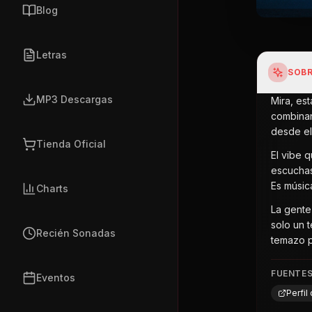
Blog
Letras
SOBR
MP3 Descargas
Mira, est
combinan
desde el
Tienda Oficial
El vibe 
escuchas
Es músic
Charts
La gente
solo un 
Recién Sonadas
temazo pa
FUENTE
Eventos
Perfi