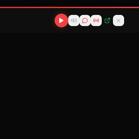
os
Descargas
Contacto
MP3
scargas
info@cubanflow.com
Descargar MP3
de
Miami, FL
Cubano
nes
Descargar
ir
Reparto
 Cubana
Cubano