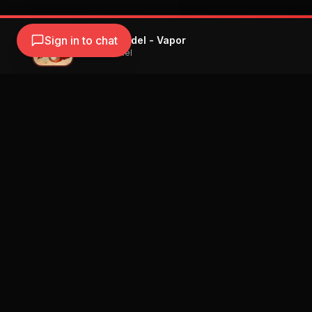
Sign in to chat
Wisin & Yandel - Vapor
Wisin & Yandel
Navegación
Blog
Street Segment
Podcast
Eventos
Publicar