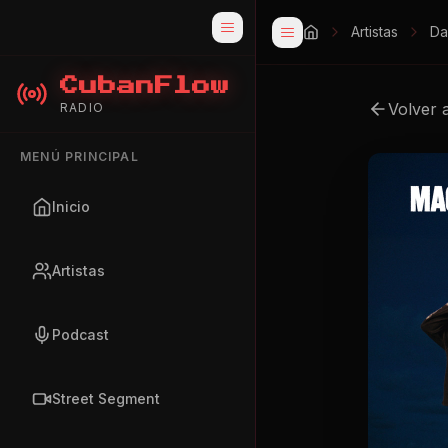
Artistas
Da
CubanFlow
Volver 
RADIO
MENÚ PRINCIPAL
Inicio
Artistas
Podcast
Street Segment