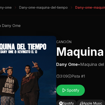
ny-ome
Dany-ome-maquina-del-tiempo
Dany-ome-maquin
a
Dany Ome
CANCIÓN
Maquina
Dany Ome
•
Maquina del
3:09
Pista #
1
Spotify
Spotify
Apple Music