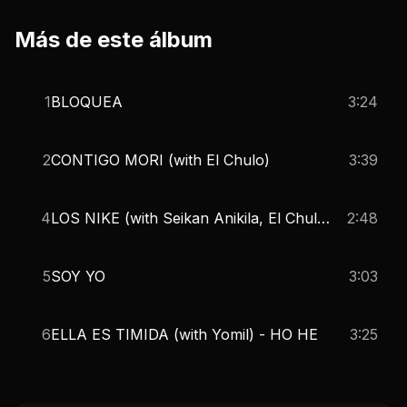
Más de este álbum
1
BLOQUEA
3:24
2
CONTIGO MORI (with El Chulo)
3:39
4
LOS NIKE (with Seikan Anikila, El Chulo) - REMIX
2:48
5
SOY YO
3:03
6
ELLA ES TIMIDA (with Yomil) - HO HE
3:25