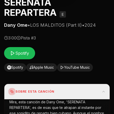
SERENATA
REPARTERA
E
Dany Ome
•
LOS MALDITOS (Part II)
•
2024
3:00
Pista #
3
Spotify
Spotify
Apple Music
YouTube Music
SOBRE ESTA CANCIÓN
Mira, esta canción de Dany Ome, 'SERENATA
REPARTERA', es de esas que te atrapan al instante por
ese sonidito de reparto bien cubano. Aunque el nombre