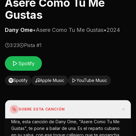
Asere Como Tu Me
Gustas
Dany Ome
•
Asere Como Tu Me Gustas
•
2024
3:23
Pista #
1
Spotify
Spotify
Apple Music
YouTube Music
SOBRE ESTA CANCIÓN
Mira, esta canción de Dany Ome, "Asere Como Tu Me
Gustas", te pone a bailar de una. Es el reparto cubano
en su salsa, con ese toque callejero que te engancha.