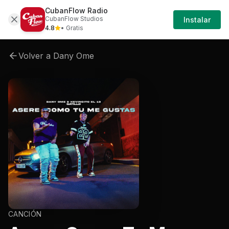
CubanFlow Radio
In
Artistas
Dany-ome
Dany-ome-asere-como-tu
CubanFlow Studios
Instalar
S
4.8
• Gratis
Volver a
Dany Ome
CANCIÓN