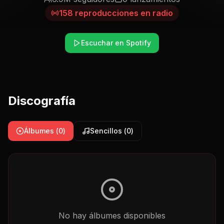
158
reproducciones en radio
Escuchar en Spotify
Discografía
Álbumes (
0
)
Sencillos (
0
)
No hay
álbumes
disponibles