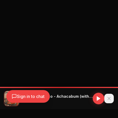
Sign in to chat
Gatillo & Un Titico - Achacabum (with Un Titico)
Gatillo