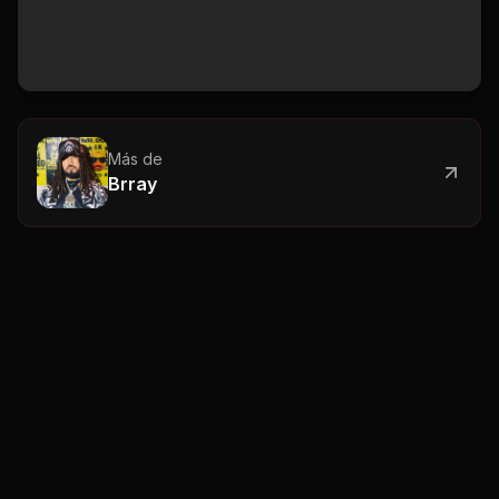
Más de
Brray