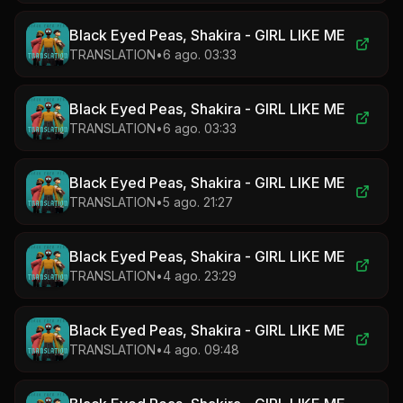
Black Eyed Peas, Shakira - GIRL LIKE ME
TRANSLATION
•
6 ago. 03:33
Black Eyed Peas, Shakira - GIRL LIKE ME
TRANSLATION
•
6 ago. 03:33
Black Eyed Peas, Shakira - GIRL LIKE ME
TRANSLATION
•
5 ago. 21:27
Black Eyed Peas, Shakira - GIRL LIKE ME
TRANSLATION
•
4 ago. 23:29
Black Eyed Peas, Shakira - GIRL LIKE ME
TRANSLATION
•
4 ago. 09:48