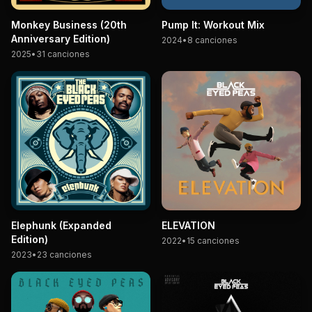
Monkey Business (20th
Pump It: Workout Mix
Anniversary Edition)
2024
•
8
canciones
2025
•
31
canciones
Elephunk (Expanded
ELEVATION
Edition)
2022
•
15
canciones
2023
•
23
canciones