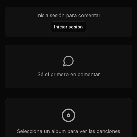
Inicia sesión para comentar
Iniciar sesión
Sé el primero en comentar
Selecciona un álbum para ver las canciones