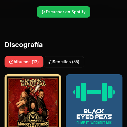
Escuchar en Spotify
Discografía
Álbumes (
13
)
Sencillos (
55
)