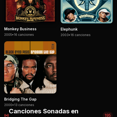
Monkey Business
Elephunk
2005
•
16
canciones
2003
•
16
canciones
Bridging The Gap
2000
•
13
canciones
Canciones Sonadas en
195