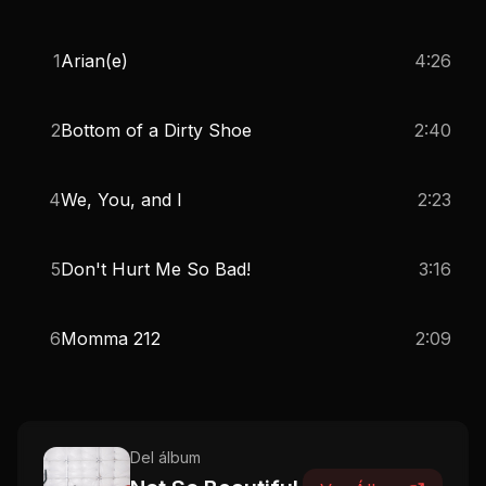
1
Arian(e)
4:26
2
Bottom of a Dirty Shoe
2:40
4
We, You, and I
2:23
5
Don't Hurt Me So Bad!
3:16
6
Momma 212
2:09
Del álbum