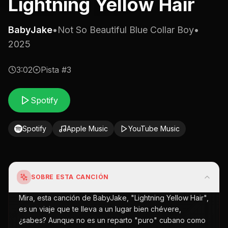
Lightning Yellow Hair
BabyJake
•
Not So Beautiful Blue Collar Boy
•
2025
3:02
Pista #
3
Spotify
Spotify
Apple Music
YouTube Music
SOBRE ESTA CANCIÓN
Mira, esta canción de BabyJake, "Lightning Yellow Hair",
es un viaje que te lleva a un lugar bien chévere,
¿sabes? Aunque no es un reparto "puro" cubano como