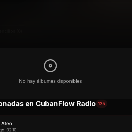
encillos (
0
)
No hay
álbumes
disponibles
onadas en CubanFlow Radio
135
 Ateo
go. 02:10