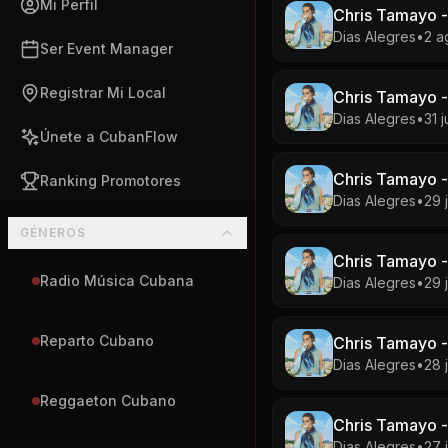
Mi Perfil
Chris Tamayo -
Dias Alegres
•
2 a
Ser Event Manager
Registrar Mi Local
Chris Tamayo -
Dias Alegres
•
31 j
Únete a CubanFlow
Chris Tamayo -
Ranking Promotores
Dias Alegres
•
29 j
GÉNEROS
Chris Tamayo -
Radio Música Cubana
Dias Alegres
•
29 j
Reparto Cubano
Chris Tamayo -
Dias Alegres
•
28 
Reggaeton Cubano
Chris Tamayo -
Dias Alegres
•
27 j