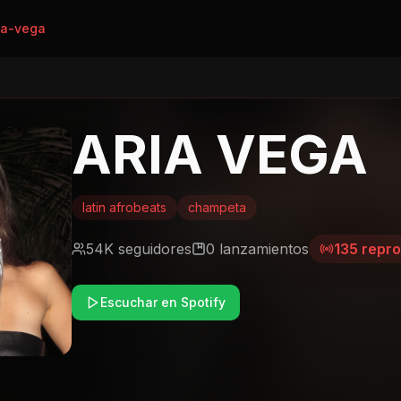
ia-vega
ARIA VEGA
latin afrobeats
champeta
54K
seguidores
0
lanzamientos
135
repro
Escuchar en Spotify