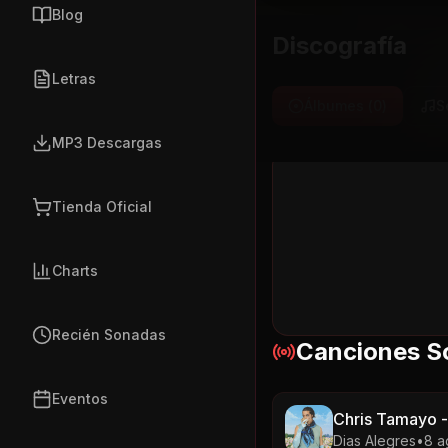
Blog
Discografía
Letras
Álbumes (
0
)
S
MP3 Descargas
Tienda Oficial
Charts
Recién Sonadas
Canciones S
Eventos
Chris Tamayo -
Dias Alegres
•
8 a