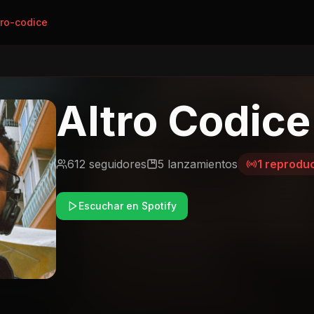
tro-codice
Altro Codice
612
seguidores
5
lanzamientos
1
reproduc
Escuchar en Spotify