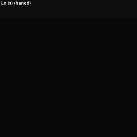
 Loiis) (haned)
Explora
Géneros
Recurs
Musicales
Lugares
MP3 De
Radio Música
Productos
Letras 
Cubana
Cancio
Locales
Reparto
Distribu
Artistas
Cubano
Música
¿Qué es el
Descar
Reparto
Música