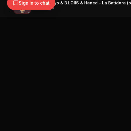
Sign in to chat
Chris Tamayo & B LOIIS & Haned - La Batidora (b
Chris Tamayo
Navegación
Blog
Street Segment
Podcast
Eventos
Publicar
Ranking