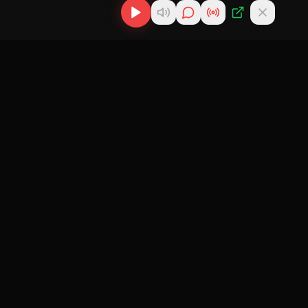
os
Descargas
Contacto
MP3
scargas
info@cubanflow.com
Descargar MP3
de
Miami, FL
Cubano
nes
Descargar
ir
Reparto
 Cubana
Cubano
Política de
gar
Reparto Más
Privacidad
 Cubana
AI Agent Info