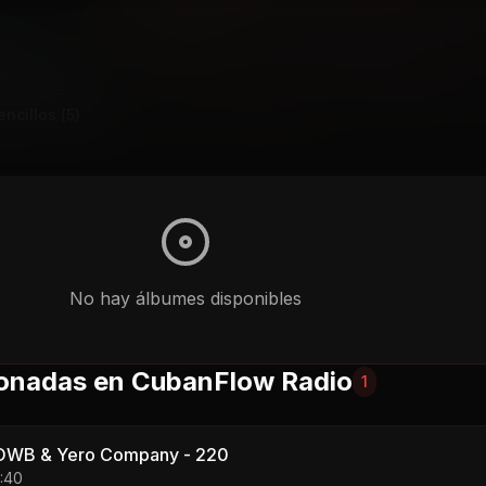
encillos (
5
)
No hay
álbumes
disponibles
onadas en CubanFlow Radio
1
OWB & Yero Company - 220
3:40