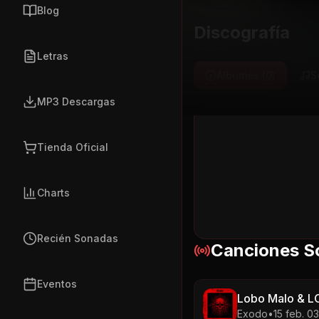
Blog
Discografía
Letras
Álbumes (
0
)
S
MP3 Descargas
Tienda Oficial
Charts
Recién Sonadas
Canciones S
Eventos
Lobo Malo & L
Exodo
•
15 feb. 0